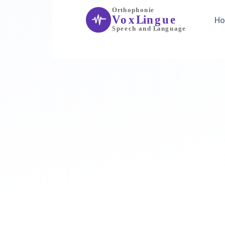
Subscrib
H