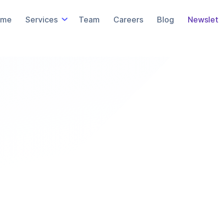
e to & Read Our N
ome
Services
Team
Careers
Blog
Newslet